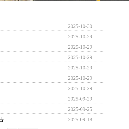
2025-10-30
2025-10-29
2025-10-29
2025-10-29
2025-10-29
2025-10-29
2025-10-29
2025-09-29
2025-09-25
告
2025-09-18