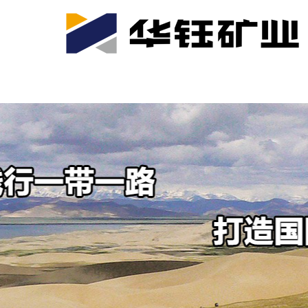
首页
关于我们
公司产业