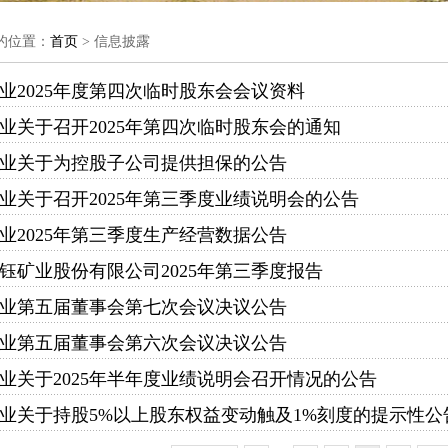
的位置：
首页
> 信息披露
业2025年度第四次临时股东会会议资料
业关于召开2025年第四次临时股东会的通知
业关于为控股子公司提供担保的公告
业关于召开2025年第三季度业绩说明会的公告
业2025年第三季度生产经营数据公告
钰矿业股份有限公司2025年第三季度报告
业第五届董事会第七次会议决议公告
业第五届董事会第六次会议决议公告
业关于2025年半年度业绩说明会召开情况的公告
业关于持股5%以上股东权益变动触及1%刻度的提示性公