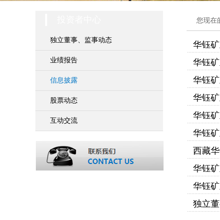
投资者中心
您现在
独立董事、监事动态
华钰矿
业绩报告
华钰矿
华钰矿
信息披露
华钰矿
股票动态
华钰矿
互动交流
华钰矿
西藏华
华钰矿
华钰矿
独立董