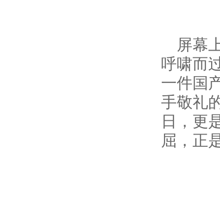
屏幕
呼啸而
一件国
手敬礼
日，更
屈，正