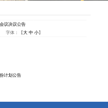
会议决议公告
22 字体：【
大
中
小
】
份计划公告