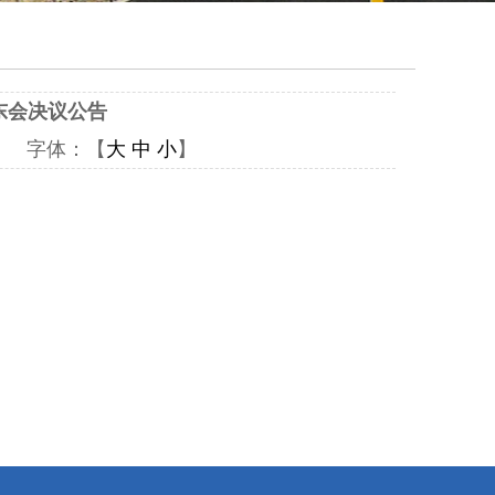
东会决议公告
65 字体：【
大
中
小
】