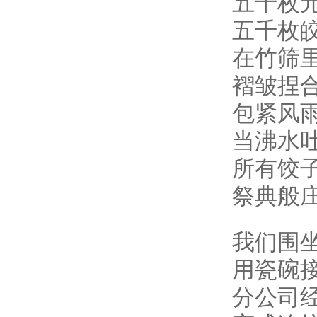
五千枚
五千枚
在竹筛
褶皱捏
包紧风
当沸水
所有饺
祭典般
我们围
用瓷碗
分公司