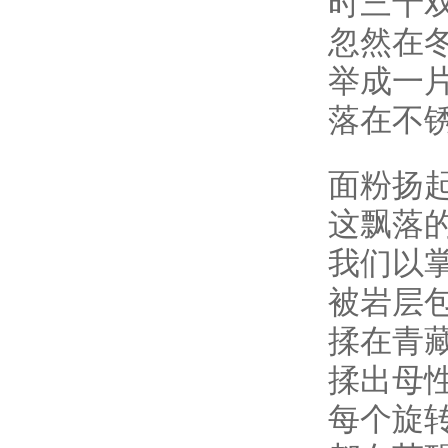
时三十
忽然在
举成一
落在不
面粉扬
这飘落
我们以
被岩层
揉在青
揉出母
每个旋