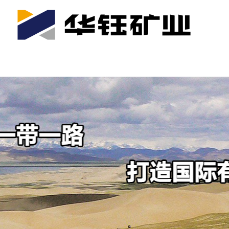
首页
关于我们
公司产业
可持续