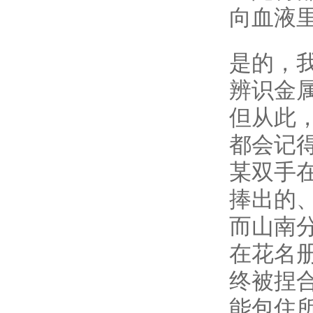
向血液
是的，
辨识金
但从此
都会记
某双手
捧出的
而山南
在花名
终被捏
能包住