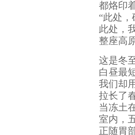
都烙印
“此处
此处，
整座高原
这是冬
白昼最
我们却
拉长了
当冻土
室内，
正随胃