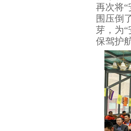
再次将
围压倒
芽，为
保驾护