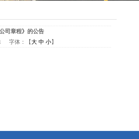
公司章程》的公告
731 字体：【
大
中
小
】