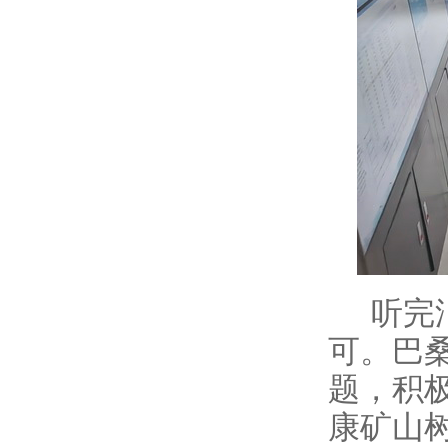
听完
可。巴
题，积
康矿山