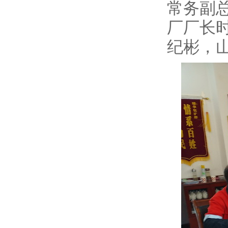
常务副
厂厂长
纪彬，