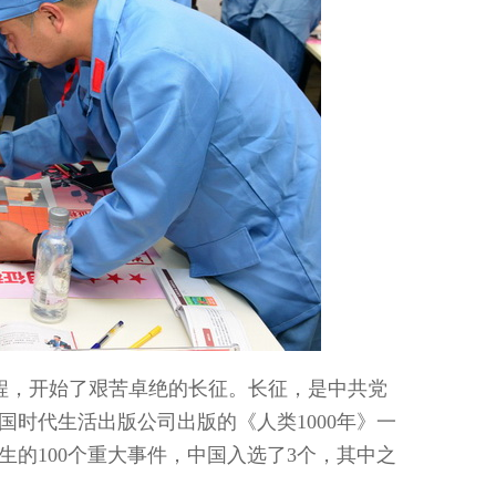
征程，开始了艰苦卓绝的长征。长征，是中共党
时代生活出版公司出版的《人类1000年》一
中发生的100个重大事件，中国入选了3个，其中之