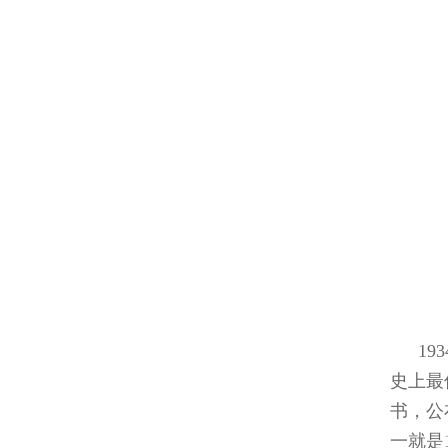
1
史上最
书，公
一就是