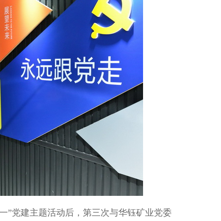
“七一”党建主题活动后，第三次与华钰矿业党委