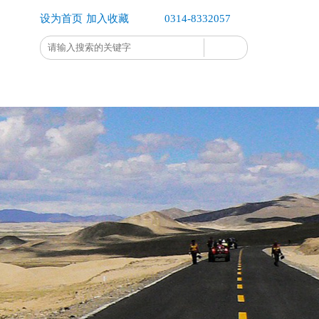
设为首页
加入收藏
0314-8332057
企业办公
企业公示