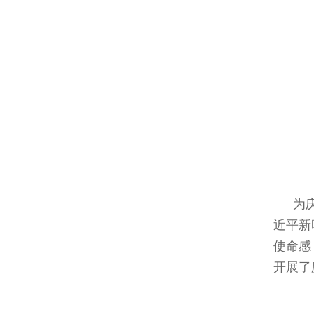
为
近平新
使命感
开展了