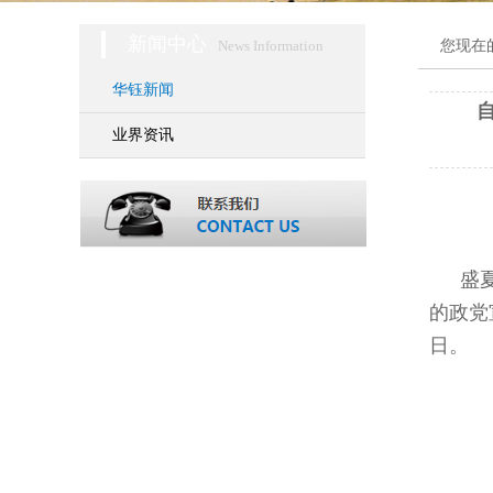
新闻中心
News Information
您现在
华钰新闻
业界资讯
盛
的政党
日。