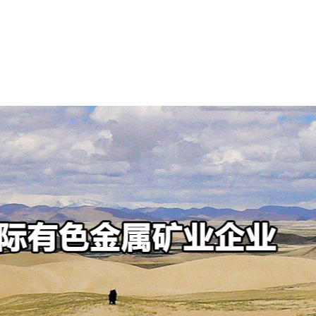
可持续发展
新闻中心
投资者中心
人才招聘